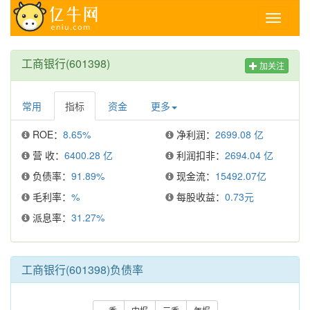
Toggle
navigati
工商银行(601398)
加关注
常用
指标
资金
更多
ROE：
8.65%
净利润：
2699.08 亿
营 收：
6400.28 亿
利润扣非：
2694.04 亿
负债率：
91.89%
现金流：
15492.07亿
毛利率：
%
每股收益：
0.73元
派息率：
31.27%
工商银行(601398)负债率