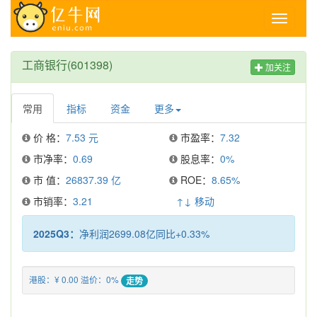
Toggle
navigati
工商银行(601398)
加关注
常用
指标
资金
更多
价 格：
7.53 元
市盈率：
7.32
市净率：
0.69
股息率：
0%
市 值：
26837.39 亿
ROE：
8.65%
市销率：
3.21
↑↓ 移动
2025Q3：
净利润2699.08亿同比+0.33%
港股：¥ 0.00 溢价：0%
走势