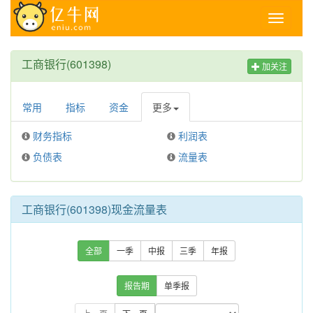
Toggle
navigati
工商银行(601398)
加关注
常用
指标
资金
更多
财务指标
利润表
负债表
流量表
工商银行(601398)现金流量表
全部
一季
中报
三季
年报
报告期
单季报