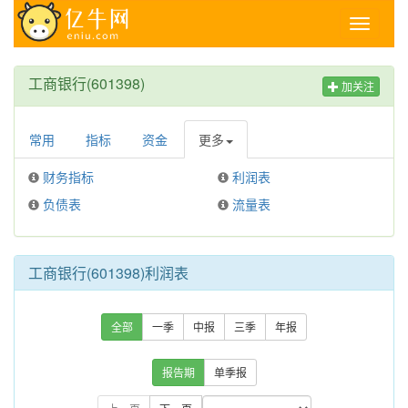
Toggle
navigati
工商银行(601398)
加关注
常用
指标
资金
更多
财务指标
利润表
负债表
流量表
工商银行(601398)利润表
全部
一季
中报
三季
年报
报告期
单季报