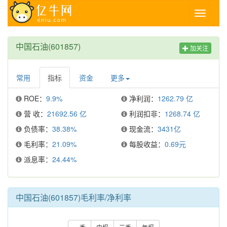
Toggle
navigati
中国石油(601857)
加关注
常用
指标
资金
更多
ROE：
9.9%
净利润：
1262.79 亿
营 收：
21692.56 亿
利润扣非：
1268.74 亿
负债率：
38.38%
现金流：
3431亿
毛利率：
21.09%
每股收益：
0.69元
派息率：
24.44%
中国石油(601857)毛利率/净利率