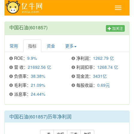
Toggle
navigati
中国石油(601857)
加关注
常用
指标
资金
更多
ROE：
9.9%
净利润：
1262.79 亿
营 收：
21692.56 亿
利润扣非：
1268.74 亿
负债率：
38.38%
现金流：
3431亿
毛利率：
21.09%
每股收益：
0.69元
派息率：
24.44%
中国石油(601857)历年净利润