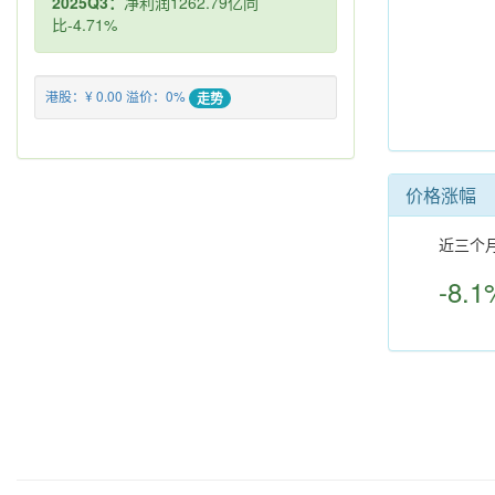
2025Q3：
净利润1262.79亿同
比-4.71%
港股：¥ 0.00 溢价：0%
走势
价格涨幅
近三个
-8.1