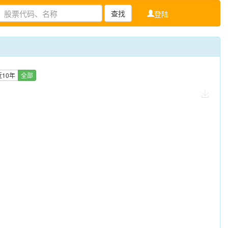
查找
登陆
近10年
全部