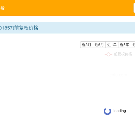
牛散
01857)前复权价格
近3月
近6月
近1年
近5年