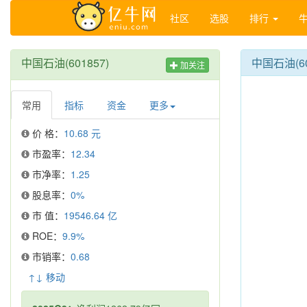
社区
选股
排行
中国石油(601857)
中国石油(6
加关注
常用
指标
资金
更多
价 格：
10.68 元
市盈率：
12.34
市净率：
1.25
股息率：
0%
市 值：
19546.64 亿
ROE：
9.9%
市销率：
0.68
↑↓ 移动