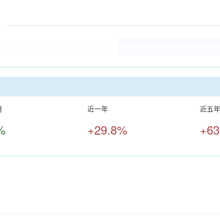
月
近一年
近五
%
+29.8%
+63