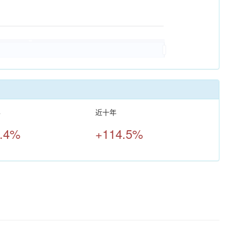
年
近十年
.4%
+114.5%