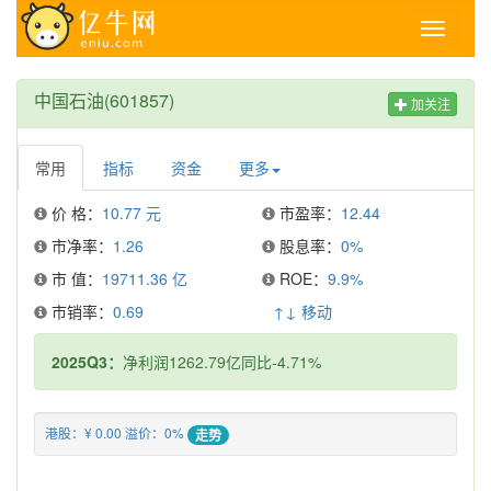
Toggle
navigati
中国石油(601857)
加关注
常用
指标
资金
更多
价 格：
10.77 元
市盈率：
12.44
市净率：
1.26
股息率：
0%
市 值：
19711.36 亿
ROE：
9.9%
市销率：
0.69
↑↓ 移动
2025Q3：
净利润1262.79亿同比-4.71%
港股：¥ 0.00 溢价：0%
走势