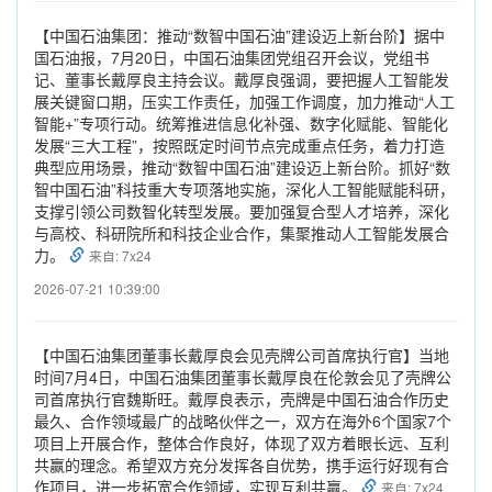
【中国石油集团：推动“数智中国石油”建设迈上新台阶】据中
国石油报，7月20日，中国石油集团党组召开会议，党组书
记、董事长戴厚良主持会议。戴厚良强调，要把握人工智能发
展关键窗口期，压实工作责任，加强工作调度，加力推动“人工
智能+”专项行动。统筹推进信息化补强、数字化赋能、智能化
发展“三大工程”，按照既定时间节点完成重点任务，着力打造
典型应用场景，推动“数智中国石油”建设迈上新台阶。抓好“数
智中国石油”科技重大专项落地实施，深化人工智能赋能科研，
支撑引领公司数智化转型发展。要加强复合型人才培养，深化
与高校、科研院所和科技企业合作，集聚推动人工智能发展合
力。
来自: 7x24
2026-07-21 10:39:00
【中国石油集团董事长戴厚良会见壳牌公司首席执行官】当地
时间7月4日，中国石油集团董事长戴厚良在伦敦会见了壳牌公
司首席执行官魏斯旺。戴厚良表示，壳牌是中国石油合作历史
最久、合作领域最广的战略伙伴之一，双方在海外6个国家7个
项目上开展合作，整体合作良好，体现了双方着眼长远、互利
共赢的理念。希望双方充分发挥各自优势，携手运行好现有合
作项目，进一步拓宽合作领域，实现互利共赢。
来自: 7x24