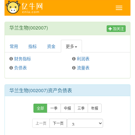
Toggle
navigati
华兰生物(002007)
加关注
常用
指标
资金
更多
财务指标
利润表
负债表
流量表
华兰生物(002007)资产负债表
全部
一季
中报
三季
年报
上一页
下一页