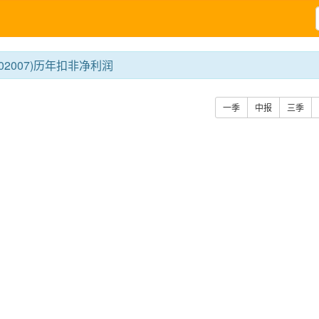
02007)历年扣非净利润
一季
中报
三季