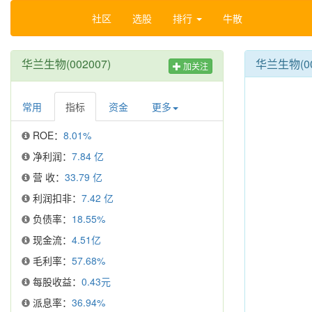
社区
选股
排行
牛散
华兰生物(002007)
华兰生物(0
加关注
常用
指标
资金
更多
ROE：
8.01%
净利润：
7.84 亿
营 收：
33.79 亿
利润扣非：
7.42 亿
负债率：
18.55%
现金流：
4.51亿
毛利率：
57.68%
每股收益：
0.43元
派息率：
36.94%