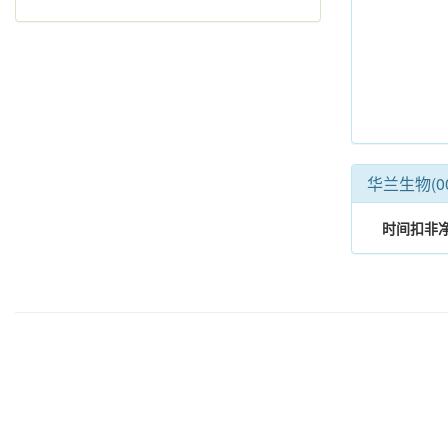
华兰生物(0
时间
扣非净