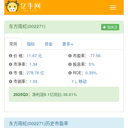
Toggle
navigati
东方雨虹(002271)
加关注
常用
指标
资金
更多
价 格：
11.67 元
市盈率：
-77.56
市净率：
1.34
股息率：
0%
市 值：
278.76 亿
ROE：
0.35%
市销率：
1.03
↑↓ 移动
2025Q3：
净利润8.1亿同比-36.61%
东方雨虹(002271)历史市盈率