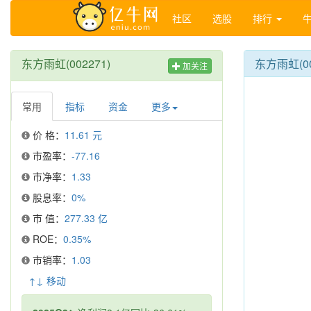
社区
选股
排行
东方雨虹(002271)
东方雨虹(0
加关注
常用
指标
资金
更多
价 格：
11.61 元
市盈率：
-77.16
市净率：
1.33
股息率：
0%
市 值：
277.33 亿
ROE：
0.35%
市销率：
1.03
↑↓ 移动