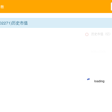
牛散
02271)历史市值