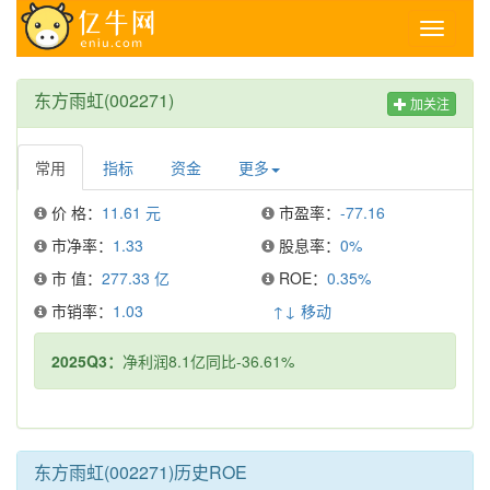
Toggle
navigati
东方雨虹(002271)
加关注
常用
指标
资金
更多
价 格：
11.61 元
市盈率：
-77.16
市净率：
1.33
股息率：
0%
市 值：
277.33 亿
ROE：
0.35%
市销率：
1.03
↑↓ 移动
2025Q3：
净利润8.1亿同比-36.61%
东方雨虹(002271)历史ROE