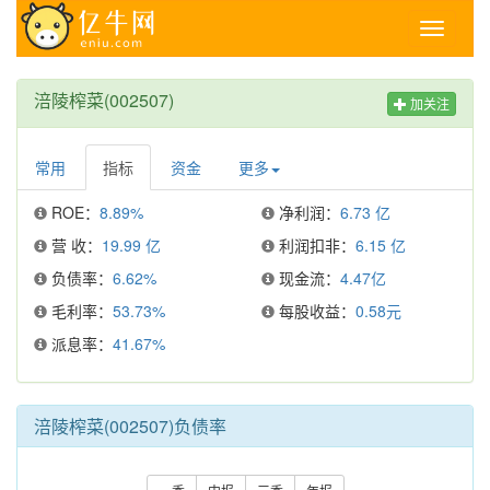
Toggle
navigati
涪陵榨菜(002507)
加关注
常用
指标
资金
更多
ROE：
8.89%
净利润：
6.73 亿
营 收：
19.99 亿
利润扣非：
6.15 亿
负债率：
6.62%
现金流：
4.47亿
毛利率：
53.73%
每股收益：
0.58元
派息率：
41.67%
涪陵榨菜(002507)负债率