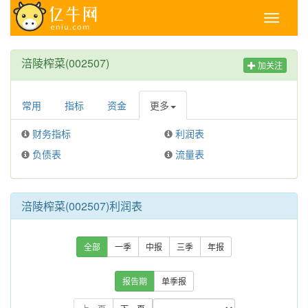
Toggle
navigati
涪陵榨菜(002507)
加关注
常用
指标
资金
更多
财务指标
利润表
负债表
流量表
涪陵榨菜(002507)利润表
全部
一季
中报
三季
年报
报告期
单季报