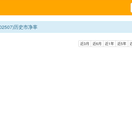
02507)历史市净率
近3月
近6月
近1年
近5年