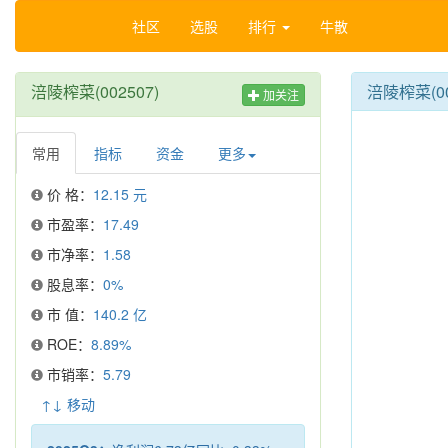
社区
选股
排行
牛散
涪陵榨菜(002507)
涪陵榨菜(0
加关注
常用
指标
资金
更多
价 格：
12.15 元
市盈率：
17.49
市净率：
1.58
股息率：
0%
市 值：
140.2 亿
ROE：
8.89%
市销率：
5.79
↑↓ 移动