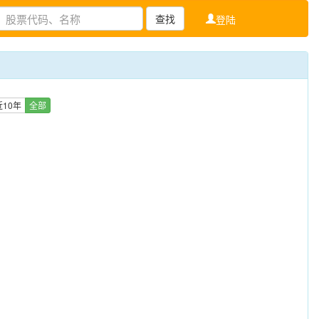
查找
登陆
近10年
全部