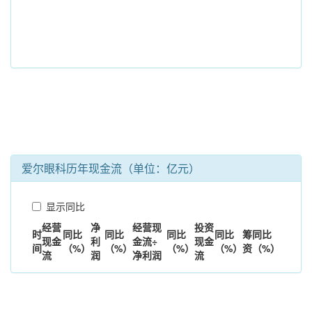
爱尔眼科历年现金流（单位：亿元）
显示同比
经营
净
经营现
投资
时
同比
同比
同比
同比
筹
同比
现金
利
金流÷
现金
间
（%）
（%）
（%）
（%）
资
（%）
流
润
净利润
流