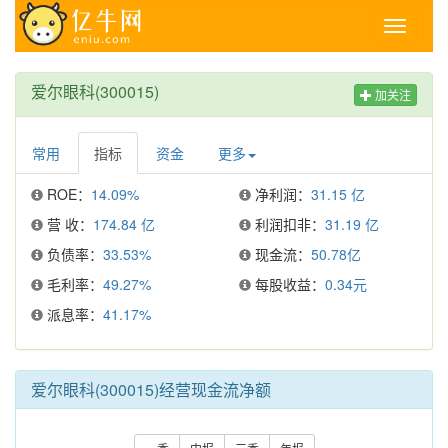
Toggle
navigati
爱尔眼科(300015)
加关注
常用
指标
资金
更多
ROE：
14.09%
净利润：
31.15 亿
营 收：
174.84 亿
利润扣非：
31.19 亿
负债率：
33.53%
现金流：
50.78亿
毛利率：
49.27%
每股收益：
0.34元
派息率：
41.17%
爱尔眼科(300015)经营现金流净额