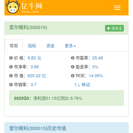
Toggle
navigati
爱尔眼科(300015)
加关注
常用
指标
资金
更多
价 格：
8.82 元
市盈率：
25.48
市净率：
3.66
股息率：
0%
市 值：
820.22 亿
ROE：
14.09%
市销率：
3.7
↑↓ 移动
2025Q3：
净利润31.15亿同比-9.76%
爱尔眼科(300015)历史市值