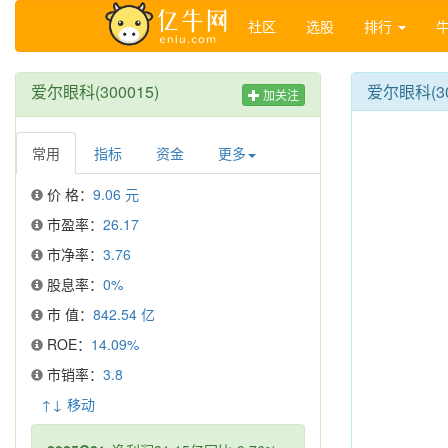
社区
选股
排行
爱尔眼科(300015)
爱尔眼科(3
加关注
常用
指标
资金
更多
价 格：
9.06 元
市盈率：
26.17
市净率：
3.76
股息率：
0%
市 值：
842.54 亿
ROE：
14.09%
市销率：
3.8
↑↓ 移动