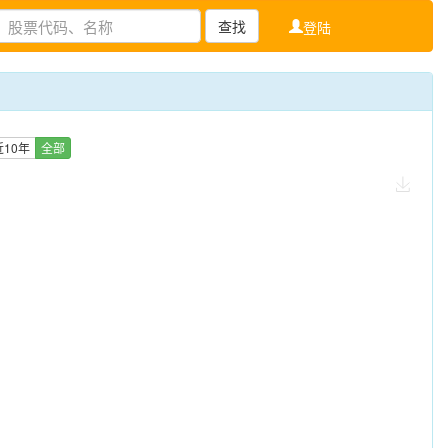
查找
登陆
近10年
全部