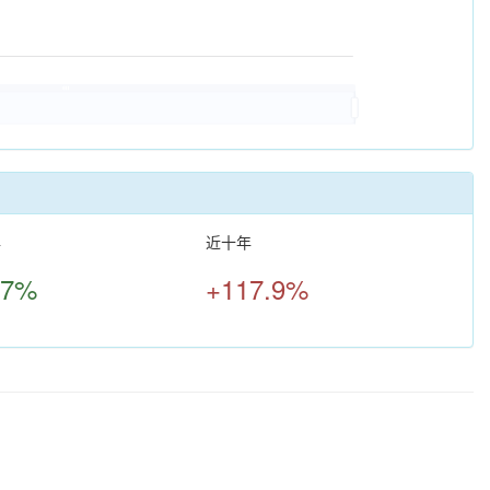
年
近十年
.7%
+117.9%