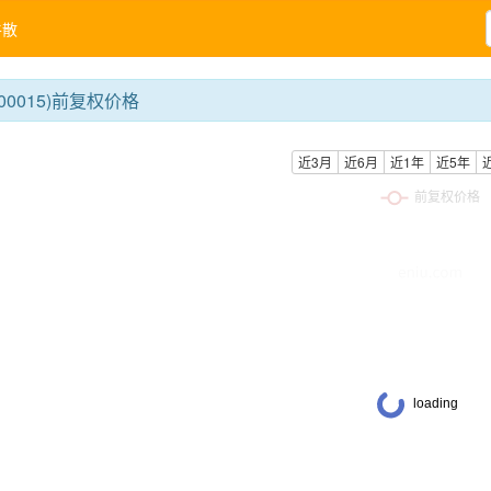
牛散
00015)前复权价格
近3月
近6月
近1年
近5年