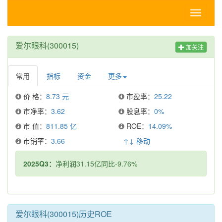
Toggle
navigati
爱尔眼科(300015)
加关注
常用
指标
资金
更多
价 格：
8.73 元
市盈率：
25.22
市净率：
3.62
股息率：
0%
市 值：
811.85 亿
ROE：
14.09%
市销率：
3.66
↑↓ 移动
2025Q3：
净利润31.15亿同比-9.76%
爱尔眼科(300015)历史ROE