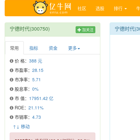
社区
选股
排行
宁德时代(300750)
宁德时代(3
加关注
常用
指标
资金
更多
价 格：
388 元
市盈率：
28.15
市净率：
5.71
股息率：
0%
市 值：
17951.42 亿
ROE：
21.11%
市销率：
4.73
↑↓ 移动