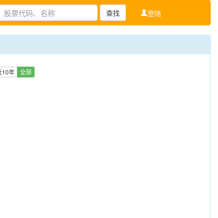
查找
登陆
近10年
全部