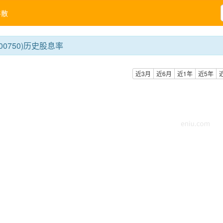
牛散
00750)历史股息率
近3月
近6月
近1年
近5年