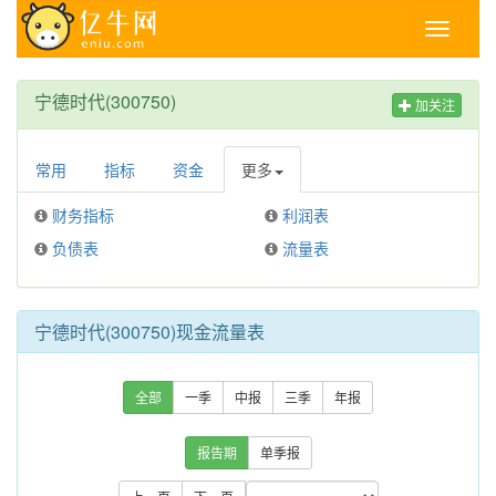
Toggle
navigati
宁德时代(300750)
加关注
常用
指标
资金
更多
财务指标
利润表
负债表
流量表
宁德时代(300750)现金流量表
全部
一季
中报
三季
年报
报告期
单季报