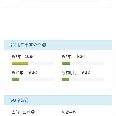
当前市盈率百分位
近3年：38.9%
近5年：19.8%
近10年：16.4%
所有时间：16.4%
市盈率统计
当前市盈率
历史平均