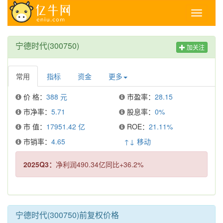
Toggle
navigati
宁德时代(300750)
加关注
常用
指标
资金
更多
价 格：
388 元
市盈率：
28.15
市净率：
5.71
股息率：
0%
市 值：
17951.42 亿
ROE：
21.11%
市销率：
4.65
↑↓ 移动
2025Q3：
净利润490.34亿同比+36.2%
宁德时代(300750)前复权价格