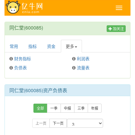
Toggle
navigati
同仁堂(600085)
加关注
常用
指标
资金
更多
财务指标
利润表
负债表
流量表
同仁堂(600085)资产负债表
全部
一季
中报
三季
年报
上一页
下一页