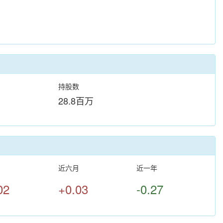
持股数
28.8百万
月
近六月
近一年
02
+0.03
-0.27