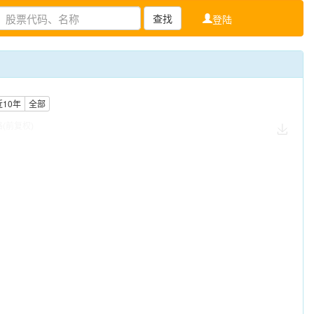
查找
登陆
近10年
全部