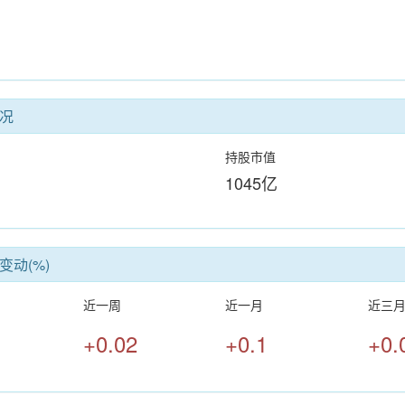
况
持股市值
1045亿
变动(%)
近一周
近一月
近三
+0.02
+0.1
+0.