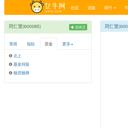
社区
选股
排行
同仁堂(600085)
同仁堂(60
加关注
常用
指标
资金
更多
北上
基金持股
融资融券