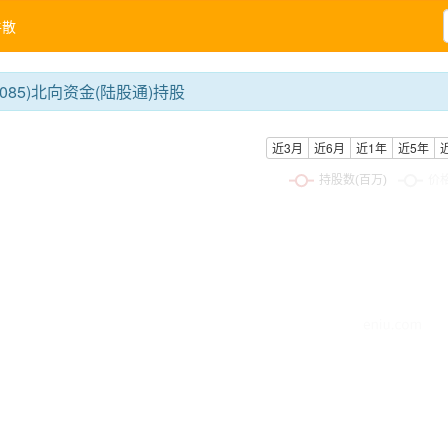
牛散
0085)北向资金(陆股通)持股
近3月
近6月
近1年
近5年