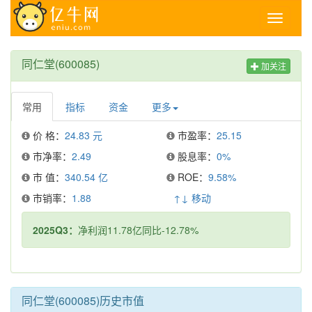
Toggle
navigati
同仁堂(600085)
加关注
常用
指标
资金
更多
价 格：
24.83 元
市盈率：
25.15
市净率：
2.49
股息率：
0%
市 值：
340.54 亿
ROE：
9.58%
市销率：
1.88
↑↓ 移动
2025Q3：
净利润11.78亿同比-12.78%
同仁堂(600085)历史市值