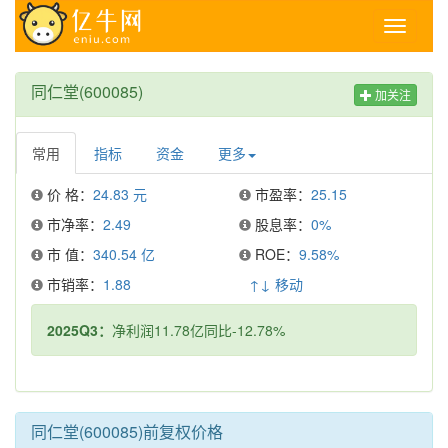
Toggle
navigati
同仁堂(600085)
加关注
常用
指标
资金
更多
价 格：
24.83 元
市盈率：
25.15
市净率：
2.49
股息率：
0%
市 值：
340.54 亿
ROE：
9.58%
市销率：
1.88
↑↓ 移动
2025Q3：
净利润11.78亿同比-12.78%
同仁堂(600085)前复权价格