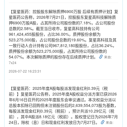
【复星医药：控股股东解除质押6900万股 后续有质押计划】复
星医药公告称，2026年7月21日，控股股东复星高科技解除质
押6900万股A股，占其所持公司股份数的7.18%，占公司股份
总数的2.58%。截至当日收市，复星高科技持有公司
961,424,455股股份，占比36.00%，质押股份余额为
523,275,000股，占公司股份总数的19.60%。复星高科技及其
一致行动人合计持有公司967,812,180股股份，占比36.24%，
质押股份余额为523,275,000股，占其所持公司股份数的
54.07%。本次解除质押的股份存在后续质押计划。
来自:
7x24
2026-07-22 16:23:31
【复星医药：2025年度A股每股派发现金红利0.39元（税
前）】复星医药公告称，2025年度A股权益分派方案已获2026
年6月16日召开的2025年度股东会审议通过。本次权益分派以
总股本扣除已回购但未注销股份后的2,639,554,073股为基数，
每股派发现金红利0.39元（税前），预计共派10.29亿元（税
前），其中A股派8.18亿元（税前）。股权登记日为2026年7月
24日，除权（息）日和现金红利发放日为7月27日。
来自: