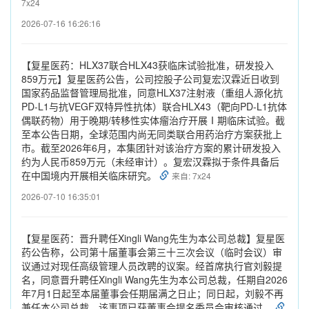
7x24
2026-07-16 16:26:16
【复星医药：HLX37联合HLX43获临床试验批准，研发投入
859万元】复星医药公告，公司控股子公司复宏汉霖近日收到
国家药品监督管理局批准，同意HLX37注射液（重组人源化抗
PD-L1与抗VEGF双特异性抗体）联合HLX43（靶向PD-L1抗体
偶联药物）用于晚期/转移性实体瘤治疗开展Ⅰ期临床试验。截
至本公告日期，全球范围内尚无同类联合用药治疗方案获批上
市。截至2026年6月，本集团针对该治疗方案的累计研发投入
约为人民币859万元（未经审计）。复宏汉霖拟于条件具备后
在中国境内开展相关临床研究。
来自: 7x24
2026-07-10 16:35:01
【复星医药：晋升聘任Xingli Wang先生为本公司总裁】复星医
药公告称，公司第十届董事会第三十三次会议（临时会议）审
议通过对现任高级管理人员改聘的议案。经首席执行官刘毅提
名，同意晋升聘任Xingli Wang先生为本公司总裁，任期自2026
年7月1日起至本届董事会任期届满之日止；同日起，刘毅不再
兼任本公司总裁。该事项已获董事会提名委员会审核通过。