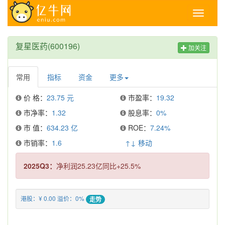
Toggle
navigati
复星医药(600196)
加关注
常用
指标
资金
更多
价 格：
23.75 元
市盈率：
19.32
市净率：
1.32
股息率：
0%
市 值：
634.23 亿
ROE：
7.24%
市销率：
1.6
↑↓ 移动
2025Q3：
净利润25.23亿同比+25.5%
港股：¥ 0.00 溢价：0%
走势