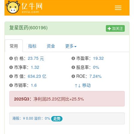
Toggle
navigati
复星医药(600196)
加关注
常用
指标
资金
更多
价 格：
23.75 元
市盈率：
19.32
市净率：
1.32
股息率：
0%
市 值：
634.23 亿
ROE：
7.24%
市销率：
1.6
↑↓ 移动
2025Q3：
净利润25.23亿同比+25.5%
港股：¥ 0.00 溢价：0%
走势