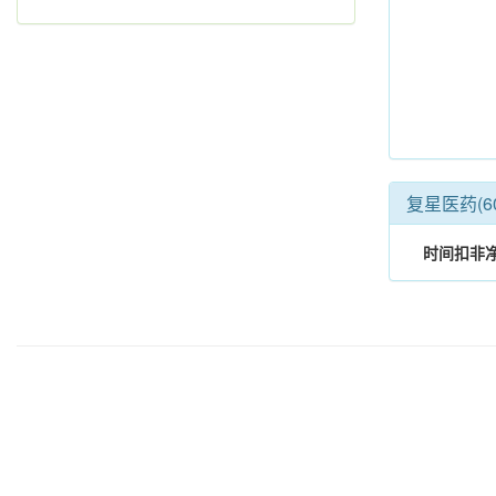
复星医药(6
时间
扣非净