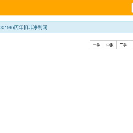
00196)历年扣非净利润
一季
中报
三季