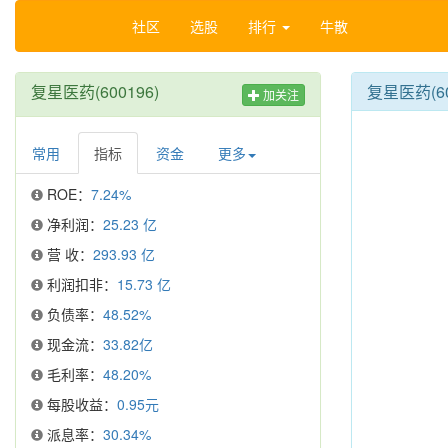
社区
选股
排行
牛散
复星医药(600196)
复星医药(6
加关注
常用
指标
资金
更多
ROE：
7.24%
净利润：
25.23 亿
营 收：
293.93 亿
利润扣非：
15.73 亿
负债率：
48.52%
现金流：
33.82亿
毛利率：
48.20%
每股收益：
0.95元
派息率：
30.34%