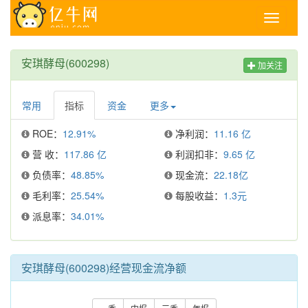
Toggle
navigati
安琪酵母(600298)
加关注
常用
指标
资金
更多
ROE：
12.91%
净利润：
11.16 亿
营 收：
117.86 亿
利润扣非：
9.65 亿
负债率：
48.85%
现金流：
22.18亿
毛利率：
25.54%
每股收益：
1.3元
派息率：
34.01%
安琪酵母(600298)经营现金流净额