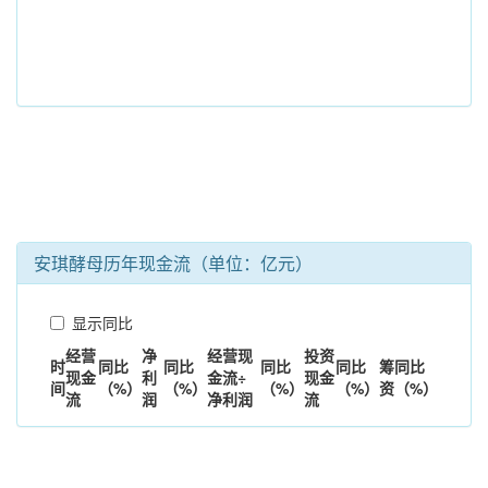
安琪酵母历年现金流（单位：亿元）
显示同比
经营
净
经营现
投资
时
同比
同比
同比
同比
筹
同比
现金
利
金流÷
现金
间
（%）
（%）
（%）
（%）
资
（%）
流
润
净利润
流