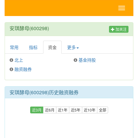
Toggle
navigati
安琪酵母(600298)
加关注
常用
指标
资金
更多
北上
基金持股
融资融券
安琪酵母(600298)历史融资融券
近3月
近6月
近1年
近5年
近10年
全部