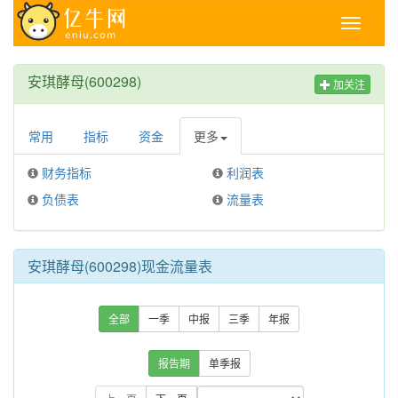
Toggle
navigati
安琪酵母(600298)
加关注
常用
指标
资金
更多
财务指标
利润表
负债表
流量表
安琪酵母(600298)现金流量表
全部
一季
中报
三季
年报
报告期
单季报