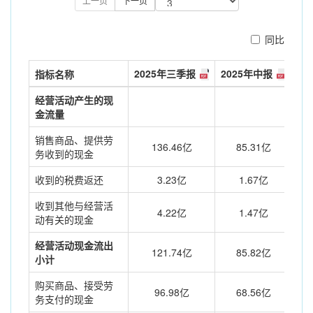
上一页
下一页
同比
2025年三季报
2025年中报
20
指标名称
经营活动产生的现
金流量
销售商品、提供劳
136.46亿
85.31亿
务收到的现金
收到的税费返还
3.23亿
1.67亿
收到其他与经营活
4.22亿
1.47亿
动有关的现金
经营活动现金流出
121.74亿
85.82亿
小计
购买商品、接受劳
96.98亿
68.56亿
务支付的现金