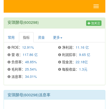
Toggle
navigati
安琪酵母(600298)
加关注
常用
指标
资金
更多
ROE：
12.91%
净利润：
11.16 亿
营 收：
117.86 亿
利润扣非：
9.65 亿
负债率：
48.85%
现金流：
22.18亿
毛利率：
25.54%
每股收益：
1.3元
派息率：
34.01%
安琪酵母(600298)派息率