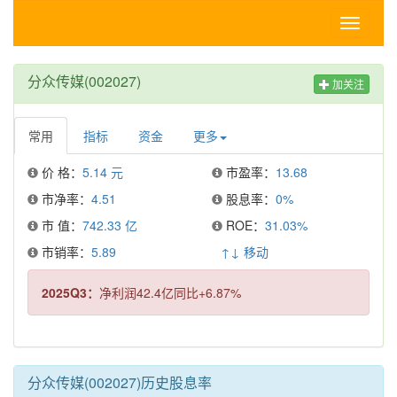
Toggle
navigati
分众传媒(002027)
加关注
常用
指标
资金
更多
价 格：
5.14 元
市盈率：
13.68
市净率：
4.51
股息率：
0%
市 值：
742.33 亿
ROE：
31.03%
市销率：
5.89
↑↓ 移动
2025Q3：
净利润42.4亿同比+6.87%
分众传媒(002027)历史股息率