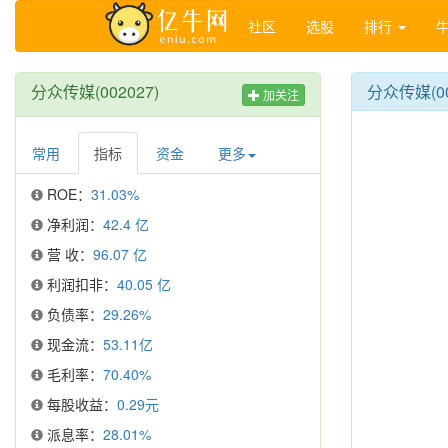
社区
选股
排行
分众传媒(002027)
分众传媒(0
加关注
常用
指标
资金
更多
ROE：
31.03%
净利润：
42.4 亿
营 收：
96.07 亿
利润扣非：
40.05 亿
负债率：
29.26%
现金流：
53.11亿
毛利率：
70.40%
每股收益：
0.29元
派息率：
28.01%