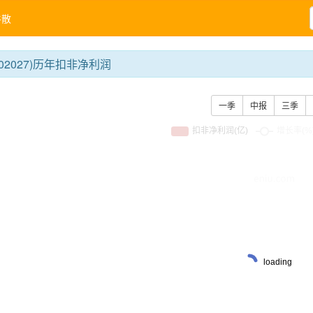
牛散
02027)历年扣非净利润
一季
中报
三季