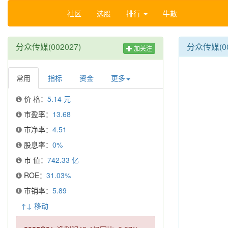
社区
选股
排行
牛散
分众传媒(002027)
分众传媒(00
加关注
常用
指标
资金
更多
价 格：
5.14 元
市盈率：
13.68
市净率：
4.51
股息率：
0%
市 值：
742.33 亿
ROE：
31.03%
市销率：
5.89
↑↓ 移动