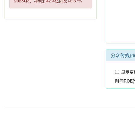
2025Q3：
净利润42.4亿同比+6.87%
分众传媒(00
显示变
时间
ROE(