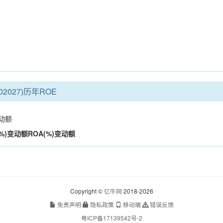
2027)历年ROE
动额
%)
变动额
ROA(%)
变动额
Copyright ©
亿牛网
2018-2026
免责声明
隐私政策
移动端
错误反馈
粤ICP备17139542号-2