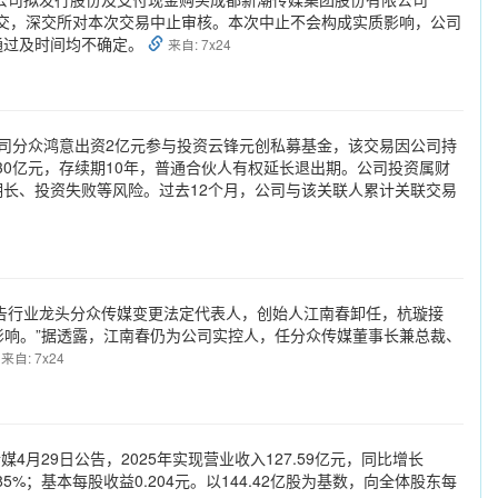
补充提交，深交所对本次交易中止审核。本次中止不会构成实质影响，公司
通过及时间均不确定。
来自: 7x24
司分众鸿意出资2亿元参与投资云锋元创私募基金，该交易因公司持
0亿元，存续期10年，普通合伙人有权延长退出期。公司投资属财
长、投资失败等风险。过去12个月，公司与该关联人累计关联交易
告行业龙头分众传媒变更法定代表人，创始人江南春卸任，杭璇接
影响。”据透露，江南春仍为公司实控人，任分众传媒董事长兼总裁、
来自: 7x24
传媒4月29日公告，2025年实现营业收入127.59亿元，同比增长
85%；基本每股收益0.204元。以144.42亿股为基数，向全体股东每