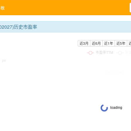
牛散
02027)历史市盈率
近3月
近6月
近1年
近5年