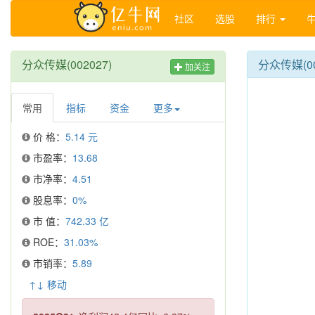
社区
选股
排行
分众传媒(002027)
分众传媒(0
加关注
常用
指标
资金
更多
价 格：
5.14 元
市盈率：
13.68
市净率：
4.51
股息率：
0%
市 值：
742.33 亿
ROE：
31.03%
市销率：
5.89
↑↓ 移动