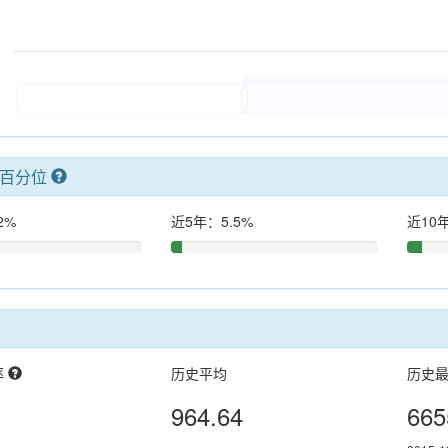
率百分位
2%
近5年：5.5%
近10年
率
历史平均
历史
964.64
665