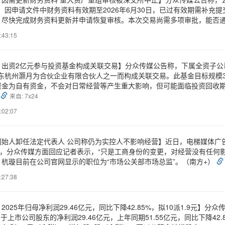
股份。因申请文件中财务资料有效期至2026年6月30日，已过有效期需
，尽快完成财务资料更新并申请恢复审核。本次交易尚需多项审批，能否
:43:15
：出资2亿元参与投资基金构成关联交易】分众传媒公告称，下属全资子公
股东杭州灏月为合伙企业有限合伙人之一而构成关联交易。此基金目标规模3
资金为自有资金，不会对日常经营等产生重大影响，但可能面临投资回收期
。
来自: 7x24
:02:07
创始人卸任法定代表人 公司称仍为实控人不影响经营】近日，电梯媒体广
日，分众传媒方面回应记者表示，“只是工商身份的变更，对经营没有任何
杭璇目前在公司官网显示的职位为“市场公关部市场总监”。（南方+）
:27:38
025年归母净利润29.46亿元，同比下降42.85%，拟10派1.9元】分众
属于上市公司股东的净利润29.46亿元，上年同期51.55亿元，同比下降42.