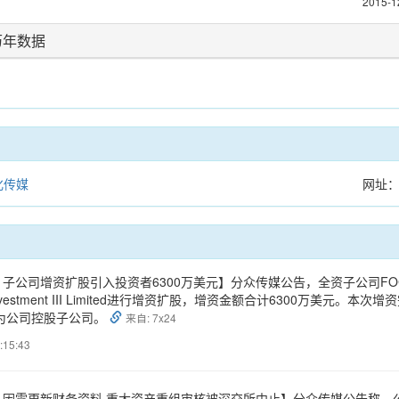
2015-1
历年数据
化传媒
网址
公司增资扩股引入投资者6300万美元】分众传媒公告，全资子公司FOCUS MEDI
 Investment III Limited进行增资扩股，增资金额合计6300万美元。本
II仍为公司控股子公司。
来自: 7x24
:15:43
：因需更新财务资料 重大资产重组审核被深交所中止】分众传媒公告称，