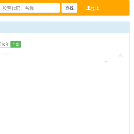
查找
登陆
近10年
全部