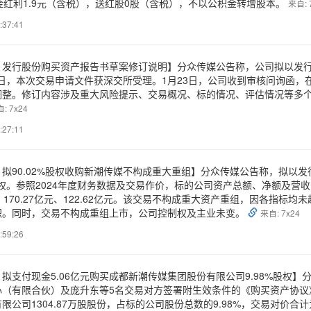
金红利1.9元（含税），送红股0股（含税），不以公积金转增股本。
来自: 
:37:41
：发行股份购买资产报告书草案修订说明】分众传媒公告称，公司拟以发
月9日，本次交易申请文件获深交所受理。1月23日，公司收到审核问询函，
调整。修订内容涉及重大风险提示、交易概况、标的情况、评估情况等多
: 7x24
:27:11
拟90.02%股权收购新潮传媒不构成重大重组】分众传媒公告称，拟以
%股权。参照2024年度财务数据及交易作价，标的公司资产总额、净额及营收分别
亿元、170.27亿元、122.62亿元。该交易不构成重大资产重组，因各指
职。同时，交易不构成重组上市，公司控制权及主业未变。
来自: 7x24
:59:26
拟支付现金5.06亿元购买成都新潮传媒集团股份有限公司9.98%股权】分
心（有限合伙）及庞升东等5名交易对方签署附生效条件的《购买资产协议
限公司1304.87万股股份，占标的公司股份总数的9.98%，交易对价合计