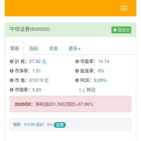
Toggle
navigati
中信证券(600030)
加关注
常用
指标
资金
更多
价 格：
27.92 元
市盈率：
14.74
市净率：
1.31
股息率：
0%
市 值：
4137.9 亿
ROE：
9.29%
市销率：
5.63
↑↓ 移动
2025Q3：
净利润231.59亿同比+37.86%
港股：¥ 0.00 溢价：0%
走势