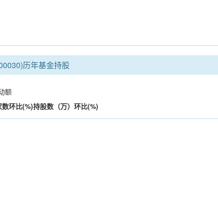
00030)历年基金持股
动额
家数
环比(%)
持股数（万）
环比(%)