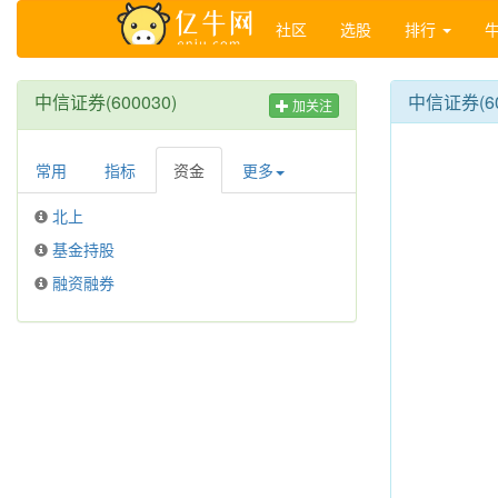
社区
选股
排行
中信证券(600030)
中信证券(6
加关注
常用
指标
资金
更多
北上
基金持股
融资融券