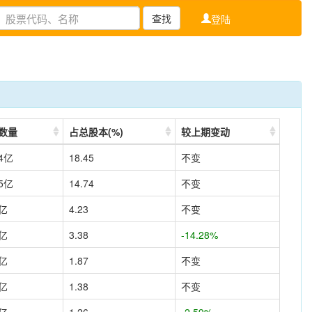
查找
登陆
数量
占总股本(%)
较上期变动
34亿
18.45
不变
85亿
14.74
不变
6亿
4.23
不变
1亿
3.38
-14.28%
7亿
1.87
不变
5亿
1.38
不变