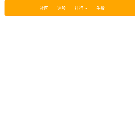
社区
选股
排行
牛散