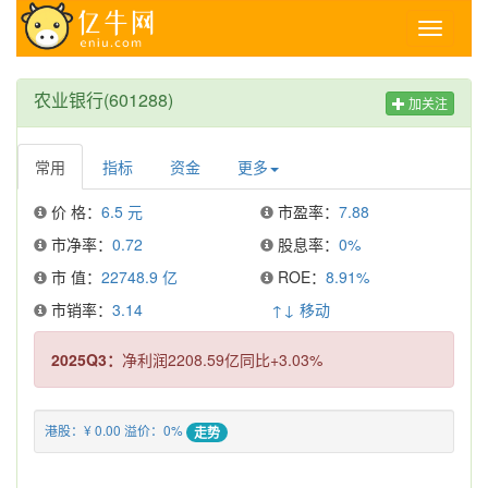
Toggle
navigati
农业银行(601288)
加关注
常用
指标
资金
更多
价 格：
6.5 元
市盈率：
7.88
市净率：
0.72
股息率：
0%
市 值：
22748.9 亿
ROE：
8.91%
市销率：
3.14
↑↓ 移动
2025Q3：
净利润2208.59亿同比+3.03%
港股：¥ 0.00 溢价：0%
走势