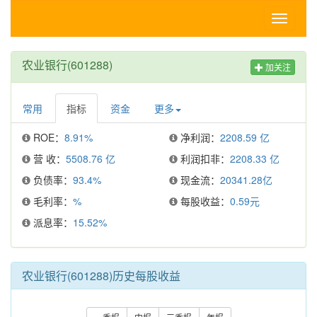
Toggle
navigati
农业银行(601288)
加关注
常用
指标
资金
更多
ROE：
8.91%
净利润：
2208.59 亿
营 收：
5508.76 亿
利润扣非：
2208.33 亿
负债率：
93.4%
现金流：
20341.28亿
毛利率：
%
每股收益：
0.59元
派息率：
15.52%
农业银行(601288)历史每股收益