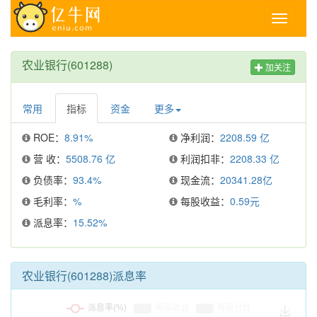
Toggle
navigati
农业银行(601288)
加关注
常用
指标
资金
更多
ROE：
8.91%
净利润：
2208.59 亿
营 收：
5508.76 亿
利润扣非：
2208.33 亿
负债率：
93.4%
现金流：
20341.28亿
毛利率：
%
每股收益：
0.59元
派息率：
15.52%
农业银行(601288)派息率