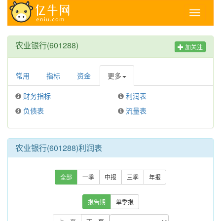
Toggle
navigati
农业银行(601288)
加关注
常用
指标
资金
更多
财务指标
利润表
负债表
流量表
农业银行(601288)利润表
全部
一季
中报
三季
年报
报告期
单季报