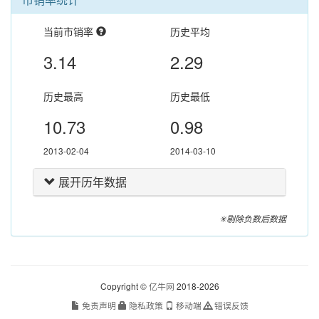
当前市销率
历史平均
3.14
2.29
历史最高
历史最低
10.73
0.98
2013-02-04
2014-03-10
展开历年数据
✳剔除负数后数据
Copyright ©
亿牛网
2018-2026
免责声明
隐私政策
移动端
错误反馈