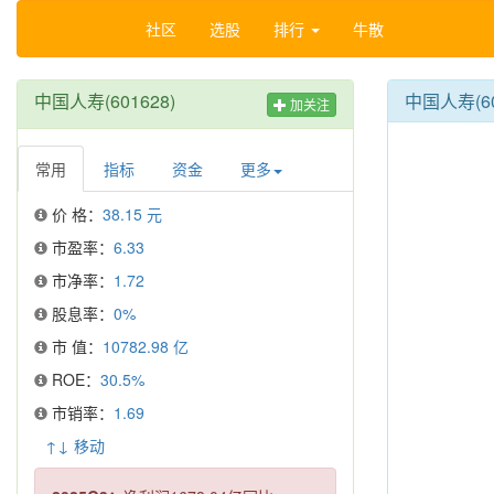
社区
选股
排行
牛散
中国人寿(601628)
中国人寿(6
加关注
常用
指标
资金
更多
价 格：
38.15 元
市盈率：
6.33
市净率：
1.72
股息率：
0%
市 值：
10782.98 亿
ROE：
30.5%
市销率：
1.69
↑↓ 移动