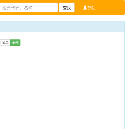
查找
登陆
近10年
全部