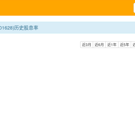
01628)历史股息率
近3月
近6月
近1年
近5年