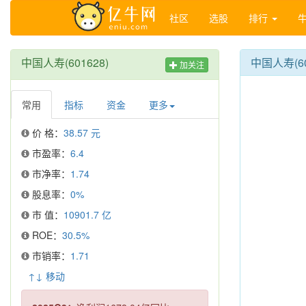
社区
选股
排行
中国人寿(601628)
中国人寿(6
加关注
常用
指标
资金
更多
价 格：
38.57 元
市盈率：
6.4
市净率：
1.74
股息率：
0%
市 值：
10901.7 亿
ROE：
30.5%
市销率：
1.71
↑↓ 移动