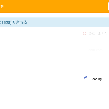
牛散
01628)历史市值